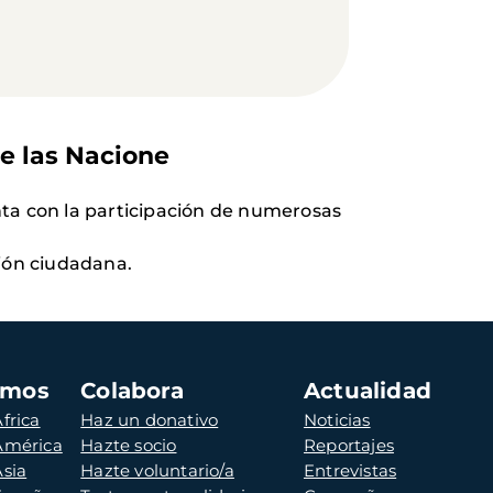
de las Nacione
ta
con la participación de numerosas
ión ciudadana.
amos
Colabora
Actualidad
frica
Haz un donativo
Noticias
 América
Hazte socio
Reportajes
Asia
Hazte voluntario/a
Entrevistas