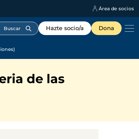
Área de socios
M
d
c
Menú
Hazte socio/a
Dona
d
de
us
destacados
cabecera
ciones)
eria de las