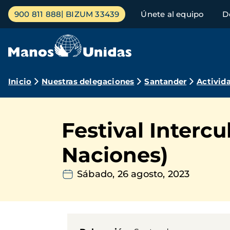
Pasar
Menú
900 811 888
BIZUM 33439
Únete al equipo
D
al
principal
contenido
principal
Ruta
Inicio
Nuestras delegaciones
Santander
Activid
de
navegación
Festival Intercu
Naciones)
Sábado, 26 agosto, 2023