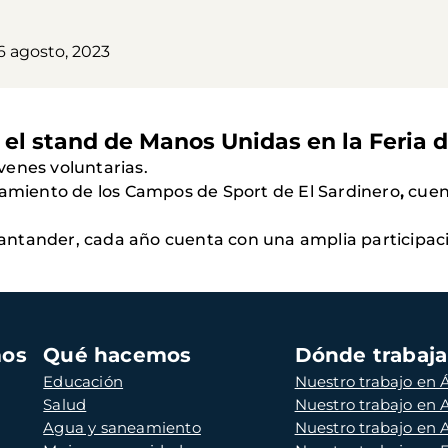
6 agosto, 2023
 el stand de Manos Unidas en la Feria 
venes voluntarias.
camiento de los Campos de Sport de El Sardinero
,
cuen
antander, cada año cuenta con una amplia participac
mos
Qué hacemos
Dónde trabaj
Educación
Nuestro trabajo en Á
Salud
Nuestro trabajo en
Agua y saneamiento
Nuestro trabajo en 