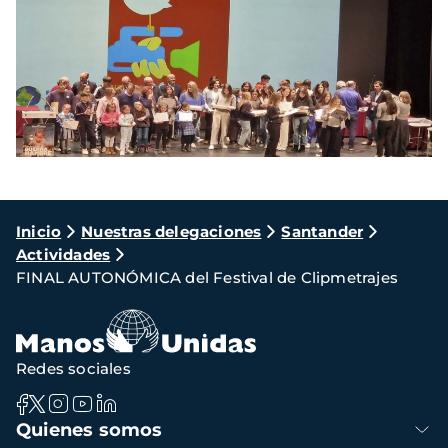
Ruta
Inicio
Nuestras delegaciones
Santander
Actividades
de
FINAL AUTONÓMICA del Festival de Clipmetrajes
navegación
Redes sociales
Navegación
Quienes somos
principal