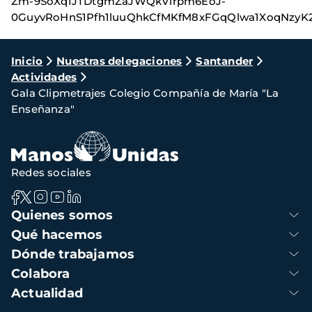
Zm-9SoXqIJTDtgmZaJWQkVirpm6EoJ-
0GuyvRoHnS1Pfh1luuQhkCfMKfM8xFGqQlwa1XoqNzy
Ruta
Inicio
Nuestras delegaciones
Santander
Actividades
de
Gala Clipmetrajes Colegio Compañía de María "La
navegación
Enseñanza"
Redes sociales
Navegación
Quienes somos
principal
Qué hacemos
Dónde trabajamos
Colabora
Actualidad