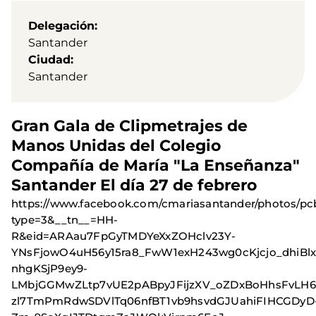
Delegación
Santander
Ciudad
Santander
Gran Gala de Clipmetrajes de
Manos Unidas del Colegio
Compañía de María "La Enseñanza"
Santander El día 27 de febrero
https://www.facebook.com/cmariasantander/photos/pc
type=3&__tn__=HH-
R&eid=ARAau7FpGyTMDYeXxZOHclv23Y-
YNsFjowO4uH56y15ra8_FwW1exH243wg0cKjcjo_dhiB
nhgKSjP9ey9-
LMbjGGMwZLtp7vUE2pABpyJFijzXV_oZDxBoHhsFvLH6
zl7TmPmRdwSDVlTq06nfBT1vb9hsvdGJUahiFIHCGDyD