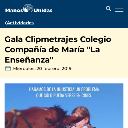
Pasar
al
contenido
principal
Ruta
Actividades
de
Gala Clipmetrajes Colegio
navegación
Compañía de María "La
Enseñanza"
Miércoles, 20 febrero, 2019