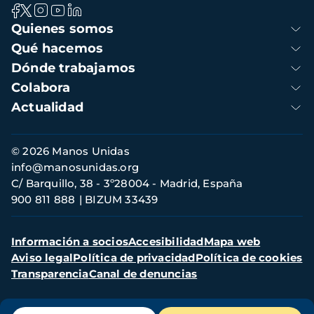
Navegación
Quienes somos
principal
Qué hacemos
Dónde trabajamos
Colabora
Actualidad
Información
© 2026 Manos Unidas
de
info@manosunidas.org
contacto
C/ Barquillo, 38 - 3º28004 - Madrid, España
900 811 888
BIZUM 33439
Menú
Información a socios
Accesibilidad
Mapa web
secundario
Aviso legal
Política de privacidad
Política de cookies
Transparencia
Canal de denuncias
Menú