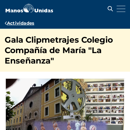
Pasar
al
contenido
principal
Ruta
Actividades
de
Gala Clipmetrajes Colegio
navegación
Compañía de María "La
Enseñanza"