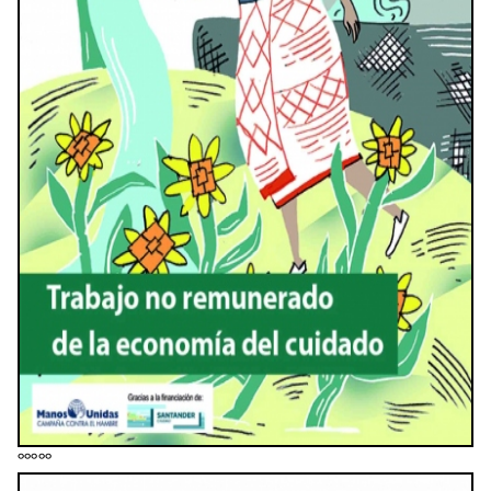
ººººº