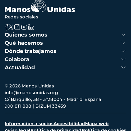
navegación
Redes sociales
Navegación
Quienes somos
principal
Qué hacemos
Dónde trabajamos
Colabora
Actualidad
Información
© 2026 Manos Unidas
de
info@manosunidas.org
contacto
C/ Barquillo, 38 - 3º28004 - Madrid, España
900 811 888
BIZUM 33439
Menú
Información a socios
Accesibilidad
Mapa web
secundario
Aviso legal
Política de privacidad
Política de cookies