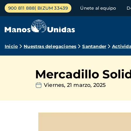
Pasar
Menú
900 811 888
BIZUM 33439
Únete al equipo
D
al
principal
contenido
principal
Ruta
Inicio
Nuestras delegaciones
Santander
Activid
de
navegación
Mercadillo Soli
Viernes, 21 marzo, 2025