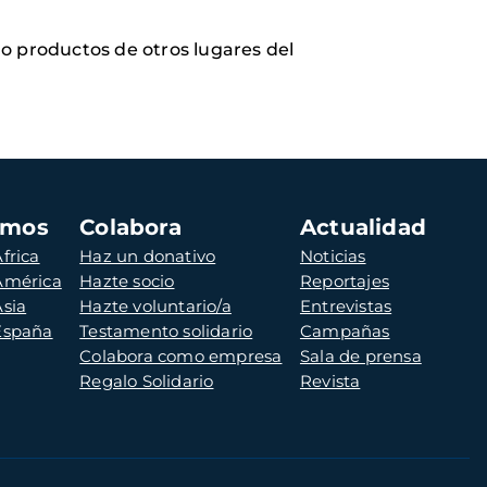
o productos de otros lugares del
amos
Colabora
Actualidad
frica
Haz un donativo
Noticias
 América
Hazte socio
Reportajes
Asia
Hazte voluntario/a
Entrevistas
 España
Testamento solidario
Campañas
Colabora como empresa
Sala de prensa
Regalo Solidario
Revista