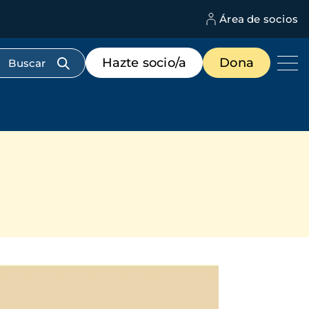
Área de socios
M
d
c
Menú
Hazte socio/a
Dona
d
de
us
destacados
cabecera