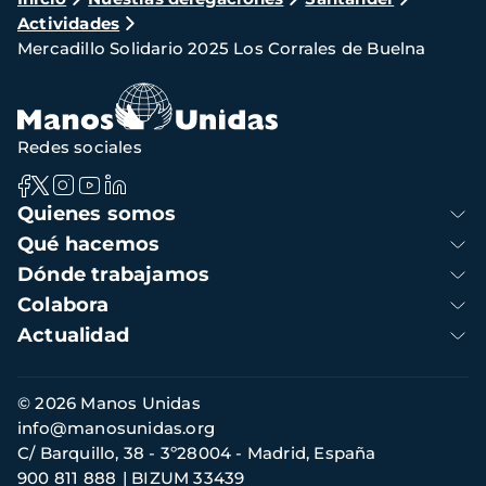
Ruta
Actividades
de
Mercadillo Solidario 2025 Los Corrales de Buelna
navegación
Redes sociales
Navegación
Quienes somos
principal
Qué hacemos
Dónde trabajamos
Colabora
Actualidad
Información
© 2026 Manos Unidas
de
info@manosunidas.org
contacto
C/ Barquillo, 38 - 3º28004 - Madrid, España
900 811 888
BIZUM 33439