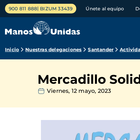
Pasar
Menú
900 811 888
BIZUM 33439
Únete al equipo
D
al
principal
contenido
principal
Ruta
Inicio
Nuestras delegaciones
Santander
Activid
de
navegación
Mercadillo Soli
Viernes, 12 mayo, 2023