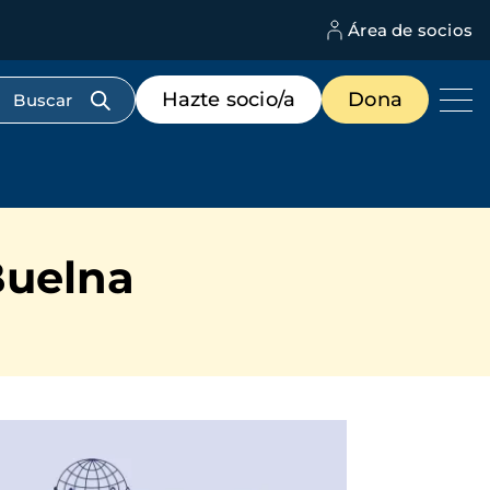
Área de socios
M
d
c
Menú
Hazte socio/a
Dona
d
de
us
destacados
cabecera
Buelna