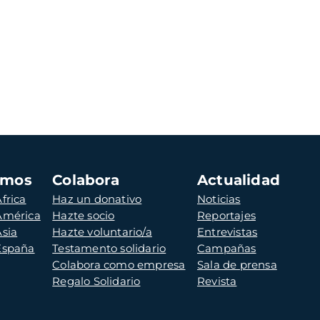
amos
Colabora
Actualidad
frica
Haz un donativo
Noticias
 América
Hazte socio
Reportajes
Asia
Hazte voluntario/a
Entrevistas
 España
Testamento solidario
Campañas
Colabora como empresa
Sala de prensa
Regalo Solidario
Revista