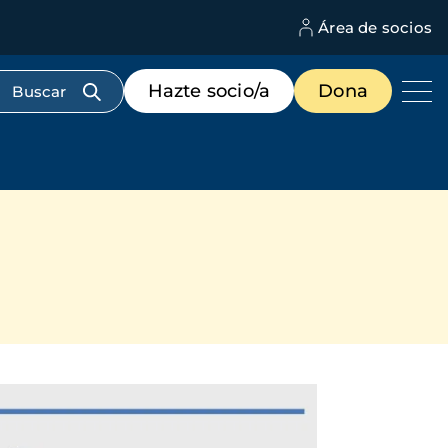
Área de socios
M
d
c
Menú
Hazte socio/a
Dona
d
de
us
destacados
cabecera