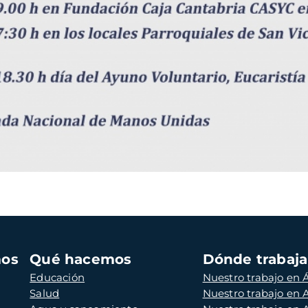
mos
Qué hacemos
Dónde trabaj
Educación
Nuestro trabajo en Á
Salud
Nuestro trabajo en