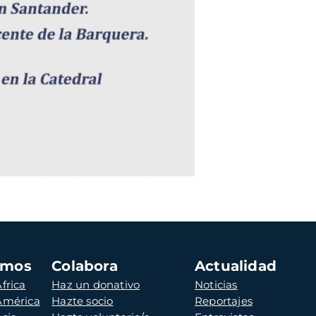
amos
Colabora
Actualidad
frica
Haz un donativo
Noticias
 América
Hazte socio
Reportajes