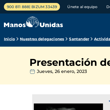
Pasar
Menú
900 811 888
BIZUM 33439
Únete al equipo
D
al
principal
contenido
principal
Ruta
Inicio
Nuestras delegaciones
Santander
Activid
de
navegación
Presentación d
Jueves, 26 enero, 2023