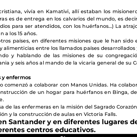
ristiana, vivía en Kamativi, allí estaban los misioner
eras es de entrega en los calvarios del mundo, es dec
os para ser atendidos, con los huérfanos…) La atrajo
 a los 15 años.
 otros países, en diferentes misiones que le han si
y alimenticias entre los llamados países desarrollados 
do y hablando de las misiones de su congregaci
nia y seis años al mando de la vicaria general de su
s y enfermos
do comenzó a colaborar con Manos Unidas. Ha colab
nstrucción de un hogar para huérfanos en Binga, de
e.
a de las enfermeras en la misión del Sagrado Coraz
ión y la construcción de aulas en Victoria Falls.
n Santander y en diferentes lugares d
ferentes centros educativos.