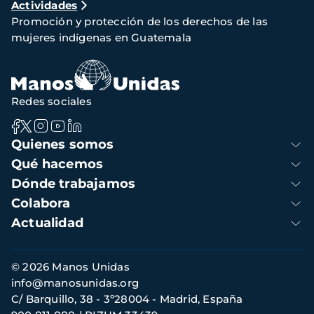
Actividades
de
Promoción y protección de los derechos de las
navegación
mujeres indígenas en Guatemala
Redes sociales
Navegación
Quienes somos
principal
Qué hacemos
Dónde trabajamos
Colabora
Actualidad
Información
© 2026 Manos Unidas
de
info@manosunidas.org
contacto
C/ Barquillo, 38 - 3º28004 - Madrid, España