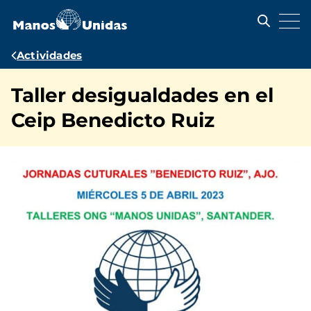
Pasar
al
contenido
principal
Ruta
Actividades
de
Taller desigualdades en el
navegación
Ceip Benedicto Ruiz