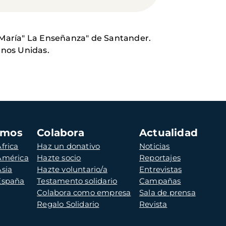
 María" La Enseñanza" de Santander.
anos Unidas.
amos
Colabora
Actualidad
frica
Haz un donativo
Noticias
 América
Hazte socio
Reportajes
Asia
Hazte voluntario/a
Entrevistas
 España
Testamento solidario
Campañas
Colabora como empresa
Sala de prensa
Regalo Solidario
Revista