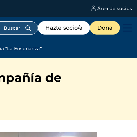
Área de socios
M
d
c
Menú
Hazte socio/a
Dona
d
de
us
destacados
cabecera
ría "La Enseñanza"
ompañía de