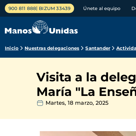
Pasar
Menú
900 811 888
BIZUM 33439
Únete al equipo
D
al
principal
contenido
principal
Ruta
Inicio
Nuestras delegaciones
Santander
Activid
de
navegación
Visita a la del
María "La Ense
Martes, 18 marzo, 2025