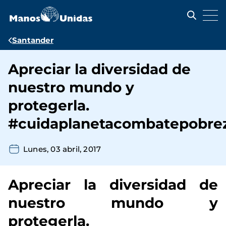
Pasar
al
contenido
principal
Ruta
Santander
de
Apreciar la diversidad de
navegación
nuestro mundo y
protegerla.
#cuidaplanetacombatepobre
Lunes, 03 abril, 2017
Apreciar la diversidad de
nuestro mundo y
protegerla.