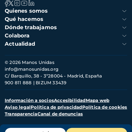
Navegación
Quienes somos
principal
Qué hacemos
Dónde trabajamos
Colabora
Actualidad
Información
© 2026 Manos Unidas
de
info@manosunidas.org
contacto
C/ Barquillo, 38 - 3º28004 - Madrid, España
900 811 888
BIZUM 33439
Menú
Información a socios
Accesibilidad
Mapa web
secundario
Aviso legal
Política de privacidad
Política de cookies
Transparencia
Canal de denuncias
Menú