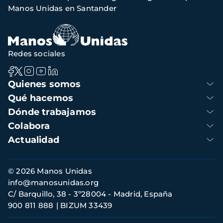
de
Manos Unidas en Santander
navegación
Redes sociales
Navegación
Quienes somos
principal
Qué hacemos
Dónde trabajamos
Colabora
Actualidad
Información
© 2026 Manos Unidas
de
info@manosunidas.org
contacto
C/ Barquillo, 38 - 3º28004 - Madrid, España
900 811 888
BIZUM 33439