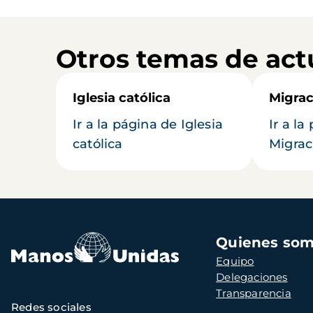
Otros temas de act
Iglesia católica
Migrac
Ir a la página de Iglesia
Ir a la
católica
Migrac
Navegación
Quienes so
principal
Equipo
Delegaciones
Transparencia
Redes sociales