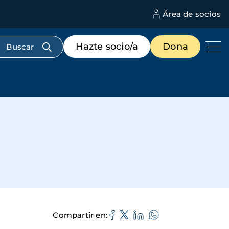
Área de socios
M
d
c
Menú
Hazte socio/a
Dona
d
de
us
destacados
cabecera
Compartir en