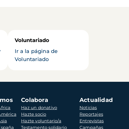
Voluntariado
y
Ir a la página de
Voluntariado
amos
Colabora
Actualidad
frica
Haz un donativo
Noticias
 América
Hazte socio
Reportajes
Asia
Hazte voluntario/a
Entrevistas
 España
Testamento solidario
Campañas