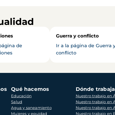
ualidad
iones
Guerra y conflicto
 página de
Ir a la página de Guerra 
iones
conflicto
mos
Qué hacemos
Dónde trabaj
Educación
Nuestro trabajo en Á
Salud
Nuestro trabajo en
Agua y saneamiento
Nuestro trabajo en 
Mujeres y equidad
Nuestro trabajo en