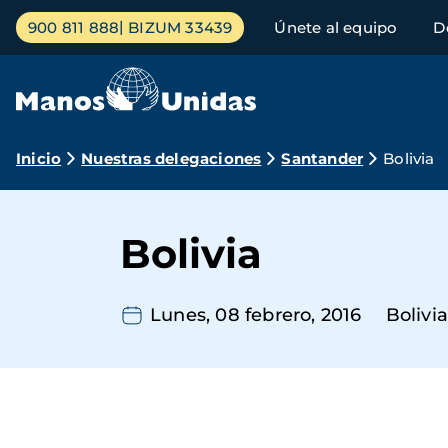
Pasar
Menú
900 811 888
BIZUM 33439
Únete al equipo
D
al
principal
contenido
principal
Ruta
Inicio
Nuestras delegaciones
Santander
Bolivia
de
navegación
Bolivia
Lunes, 08 febrero, 2016
Bolivi