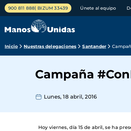
Pasar
Menú
900 811 888
BIZUM 33439
Únete al equipo
D
al
principal
contenido
principal
Ruta
Inicio
Nuestras delegaciones
Santander
Campañ
de
navegación
Campaña #ConE
Lunes, 18 abril, 2016
Hoy viernes, día 15 de abril, se ha p