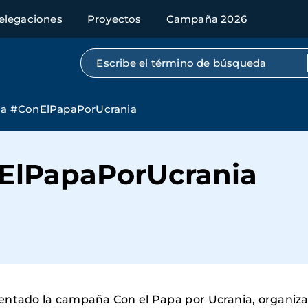
elegaciones
Proyectos
Campaña 2026
Búsqueda por texto completo
a #ConElPapaPorUcrania
lPapaPorUcrania
resentado la campaña Con el Papa por Ucrania, organi