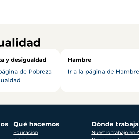
ualidad
a y desigualdad
Hambre
a página de Pobreza
Ir a la página de Hambr
gualdad
mos
Qué hacemos
Dónde trabaj
Educación
Nuestro trabajo en Á