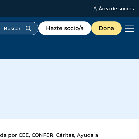
Área de socios
M
d
c
Menú
Hazte socio/a
Dona
d
de
us
destacados
cabecera
zada por CEE, CONFER, Cáritas, Ayuda a