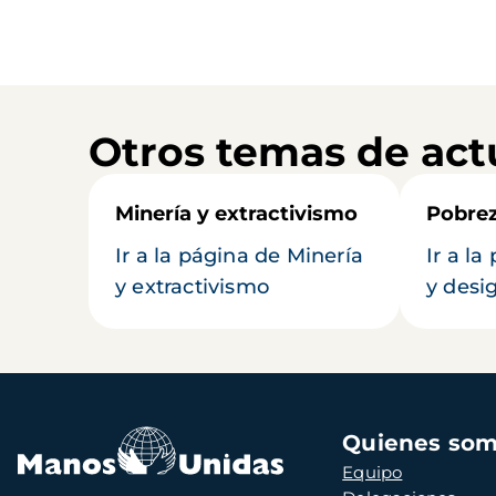
Otros temas de act
Minería y extractivismo
Pobrez
Ir a la página de Minería
Ir a l
y extractivismo
y desi
Navegación
Quienes so
principal
Equipo