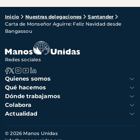
Ruta
Inicio
Nuestras delegaciones
Santander
Carta de Monseñor Aguirre: Feliz Navidad desde
de
Bangassou
navegación
Redes sociales
Navegación
Quienes somos
principal
Qué hacemos
Dónde trabajamos
Colabora
Actualidad
Información
© 2026 Manos Unidas
de