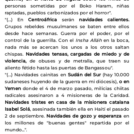
personas sometidas por el Boko Haram, niñas
raptadas, pueblos carbonizados por el horror".
"(...) En
Centroáfrica
serán
navidades calientes.
Grupos rebeldes musulmanes se baten entre ellos
desde hace semanas. Guerra por el poder, por el
control de la guerrilla. Con el
Insha Alláh
en la boca,
nada más se acercan los unos a los otros saltan
chispas.
Navidades tensas, cargadas de miedo y de
violencia,
de obuses y de metralla, que traen su
aliento fétido hasta las puertas de Bangassou".
"(...) Navidades cainitas en
Sudán del Sur
(hay 10.000
sudaneses huyendo de la guerra en mi diócesis),
o en
Yemen
donde el 4 de marzo pasado, milicias chiitas
radicales asesinaron a 4 misioneras de la Caridad.
Navidades tristes en casa de la misionera catalana
Isabel Solá
, asesinada también ella en Haití el pasado
2 de septiembre.
Navidades de gozo y esperanza
en
los millones de "buenas gentes" repartida por el
mundo...".