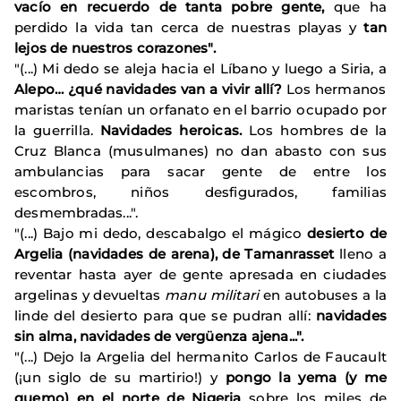
vacío en recuerdo de tanta pobre gente,
que ha
perdido la vida tan cerca de nuestras playas y
tan
lejos de nuestros corazones".
"(...) Mi dedo se aleja hacia el Líbano y luego a Siria, a
Alepo… ¿qué navidades van a vivir allí?
Los hermanos
maristas tenían un orfanato en el barrio ocupado por
la guerrilla.
Navidades heroicas.
Los hombres de la
Cruz Blanca (musulmanes) no dan abasto con sus
ambulancias para sacar gente de entre los
escombros, niños desfigurados, familias
desmembradas...".
"(...) Bajo mi dedo, descabalgo el mágico
desierto de
Argelia (navidades de arena), de Tamanrasset
lleno a
reventar hasta ayer de gente apresada en ciudades
argelinas y devueltas
manu militari
en autobuses a la
linde del desierto para que se pudran allí:
navidades
sin alma, navidades de vergüenza ajena...".
"(...) Dejo la Argelia del hermanito Carlos de Faucault
(¡un siglo de su martirio!) y
pongo la yema (y me
quemo) en el norte de Nigeria
sobre los miles de