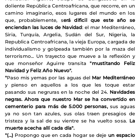
doliente República Centroafricana, que recorre, en un
camino imaginario, esos lugares del mundo en los
que, probablemente, s
erá dificil que este año se
enciendan las luces de Navidad
: el mar Mediterráneo,
Siria, Turquía, Argelia, Sudán del Sur, Nigeria, la
Republica Centroafricana, la vieja Europa, cargada de
individualismo y golpeada también por la maza del
terrorismo... Un trayecto que mueve a la reflexión y
que monseñor Aguirre transita
"mustitando Feliz
Navidad y Feliz Año Nuevo".
"
Paso mis yemas por las aguas del
Mar Mediterráneo
y pienso en aquellos a los que les toque estar
pasando sus negruras en la noche del 24.
Navidades
negras. Ahora que nuestro Mar se ha convertido en
cementerio para más de 5.000 personas,
sus aguas
ya no son tan azules, sus olas traen presagios de
tristeza y la sal de su vientre se ha vuelto sosa.
La
muerte acecha allí cada día".
"(...)
Propongo que en cada hogar se deje
un espacio