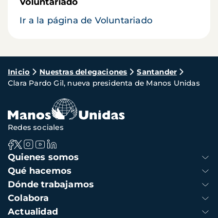
Voluntariado
Ir a la página de Voluntariado
Ruta
Inicio
Nuestras delegaciones
Santander
Clara Pardo Gil, nueva presidenta de Manos Unidas
de
navegación
Redes sociales
Navegación
Quienes somos
principal
Qué hacemos
Dónde trabajamos
Colabora
Actualidad