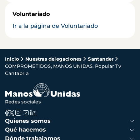
Voluntariado
Ir a la página de Voluntariado
Ruta
Inicio
Nuestras delegaciones
Santander
COMPROMETIDOS, MANOS UNIDAS, Popular Tv
de
Cantabria
navegación
Redes sociales
Navegación
Quienes somos
principal
Qué hacemos
Dónde trabajamos