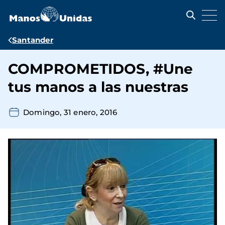
Pasar
al
contenido
principal
Ruta
Santander
de
COMPROMETIDOS, #Une
navegación
tus manos a las nuestras
Domingo, 31 enero, 2016