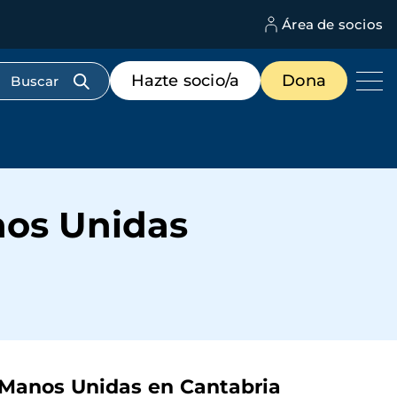
Área de socios
M
d
c
Menú
Hazte socio/a
Dona
d
de
us
destacados
cabecera
nos Unidas
e Manos Unidas en Cantabria