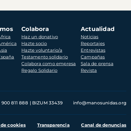
amos
Colabora
Actualidad
frica
Haz un donativo
Noticias
 América
Hazte socio
Reportajes
Asia
Hazte voluntario/a
Entrevistas
 España
Testamento solidario
Campañas
Colabora como empresa
Sala de prensa
Regalo Solidario
Revista
900 811 888
BIZUM 33439
info@manosunidas.org
 de cookies
Transparencia
Canal de denuncias