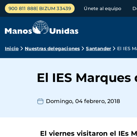
Pasar
Menú
900 811 888
BIZUM 33439
Únete al equipo
D
al
principal
contenido
principal
Ruta
Inicio
Nuestras delegaciones
Santander
El IES 
de
navegación
El IES Marques
Domingo, 04 febrero, 2018
El viernes visitaron el IE