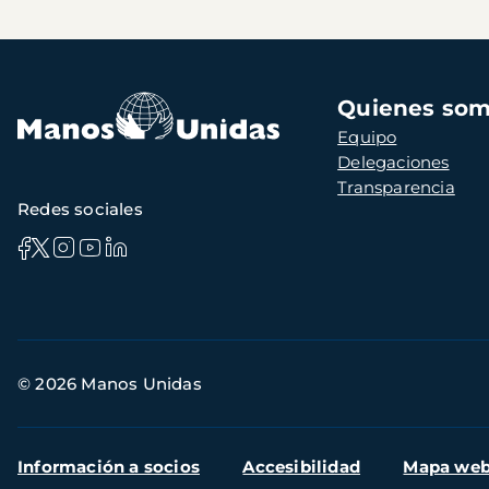
Navegación
Quienes so
principal
Equipo
Delegaciones
Transparencia
Redes sociales
Información
© 2026 Manos Unidas
de
contacto
Menú
Información a socios
Accesibilidad
Mapa we
secundario