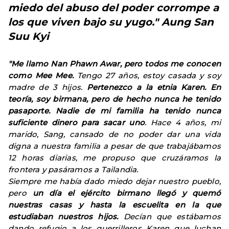
miedo del abuso del poder corrompe a
los que viven bajo su yugo." Aung San
Suu Kyi
"Me llamo Nan Phawn Awar, pero todos me conocen
como Mee Mee.
Tengo 27 años, estoy casada y soy
madre de 3 hijos.
Pertenezco a la etnia Karen. En
teoría, soy birmana, pero de hecho nunca he tenido
pasaporte. Nadie de mi familia ha tenido nunca
suficiente dinero para sacar uno
. Hace 4 años, mi
marido, Sang, cansado de no poder dar una vida
digna a nuestra familia a pesar de que trabajábamos
12 horas diarias, me propuso que cruzáramos la
frontera y pasáramos a Tailandia.
Siempre me había dado miedo dejar nuestro pueblo,
pero
un día el ejército birmano llegó y quemó
nuestras casas y hasta la escuelita en la que
estudiaban nuestros hijos.
Decían que estábamos
dando refugio a los guerrilleros Karen que luchan