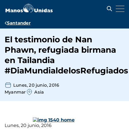
Pasar
al
contenido
principal
Ruta
Santander
de
El testimonio de Nan
navegación
Phawn, refugiada birmana
en Tailandia
#DiaMundialdelosRefugiados
Lunes, 20 junio, 2016
Myanmar
Asia
Lunes, 20 junio, 2016