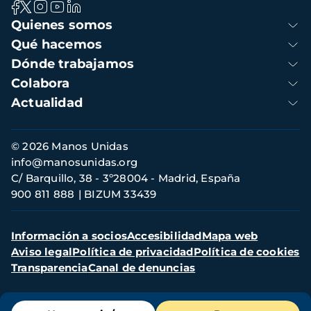
Navegación
Quienes somos
principal
Qué hacemos
Dónde trabajamos
Colabora
Actualidad
Información
© 2026 Manos Unidas
de
info@manosunidas.org
contacto
C/ Barquillo, 38 - 3º28004 - Madrid, España
900 811 888
BIZUM 33439
Menú
Información a socios
Accesibilidad
Mapa web
secundario
Aviso legal
Política de privacidad
Política de cookies
Transparencia
Canal de denuncias
Menú