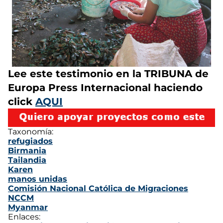
Lee este testimonio en la TRIBUNA de
Europa Press Internacional haciendo
click
AQUI
Taxonomía:
refugiados
Birmania
Tailandia
Karen
manos unidas
Comisión Nacional Católica de Migraciones
NCCM
Myanmar
Enlaces: