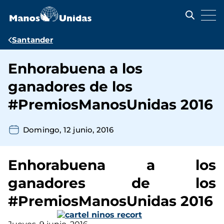
Pasar
al
contenido
principal
Ruta
Santander
de
Enhorabuena a los
navegación
ganadores de los
#PremiosManosUnidas 2016
Domingo, 12 junio, 2016
Enhorabuena a los
ganadores de los
#PremiosManosUnidas 2016