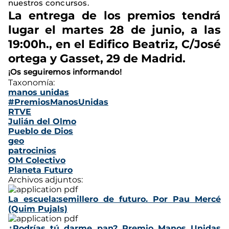
nuestros concursos.
La
entrega de los premios
tendrá
lugar el
martes 28 de junio,
a las
19:00h
., en el
Edifico Beatriz, C/José
ortega y Gasset, 29
de Madrid.
¡Os seguiremos informando!
Taxonomía:
manos unidas
#PremiosManosUnidas
RTVE
Julián del Olmo
Pueblo de Dios
geo
patrocinios
OM Colectivo
Planeta Futuro
Archivos adjuntos:
La escuela:semillero de futuro. Por Pau Mercé
(Quim Pujals)
¿Podrías tú darme pan? Premio Manos Unidas