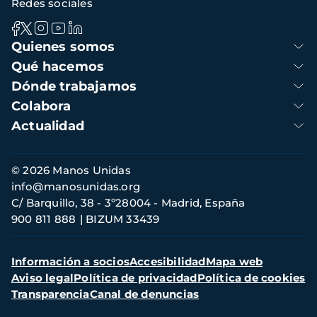
Redes sociales
Navegación
Quienes somos
principal
Qué hacemos
Dónde trabajamos
Colabora
Actualidad
Información
© 2026 Manos Unidas
de
info@manosunidas.org
contacto
C/ Barquillo, 38 - 3º28004 - Madrid, España
900 811 888
BIZUM 33439
Menú
Información a socios
Accesibilidad
Mapa web
secundario
Aviso legal
Política de privacidad
Política de cookies
Transparencia
Canal de denuncias