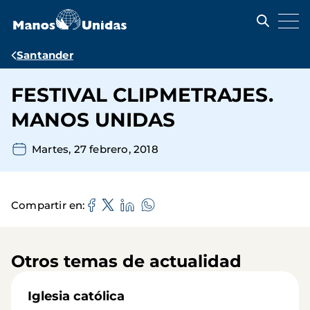
Pasar
al
contenido
principal
Ruta
Santander
de
FESTIVAL CLIPMETRAJES.
navegación
MANOS UNIDAS
Martes, 27 febrero, 2018
Compartir en
Otros temas de actualidad
Iglesia católica