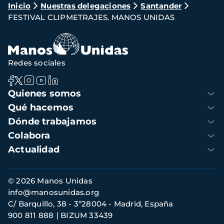
Ruta
Inicio
Nuestras delegaciones
Santander
FESTIVAL CLIPMETRAJES. MANOS UNIDAS
de
navegación
Redes sociales
Navegación
Quienes somos
principal
Qué hacemos
Dónde trabajamos
Colabora
Actualidad
Información
© 2026 Manos Unidas
de
info@manosunidas.org
contacto
C/ Barquillo, 38 - 3º28004 - Madrid, España
900 811 888
BIZUM 33439