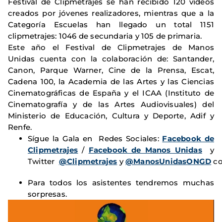
Festival de Clipmetrajes se han recibido 120 vídeos
creados por jóvenes realizadores, mientras que a la
Categoría Escuelas han llegado un total 1151
clipmetrajes: 1046 de secundaria y 105 de primaria.
Este año el Festival de Clipmetrajes de Manos
Unidas cuenta con la colaboración de: Santander,
Canon, Parque Warner, Cine de la Prensa, Escat,
Cadena 100, la Academia de las Artes y las Ciencias
Cinematográficas de España y el ICAA (Instituto de
Cinematografía y de las Artes Audiovisuales) del
Ministerio de Educación, Cultura y Deporte, Adif y
Renfe.
Sígue la Gala en Redes Sociales:
Facebook de
Clipmetrajes
/
Facebook de Manos Unidas
y
Twitter
@Clipmetrajes
y
@ManosUnidasONGD
co
Para todos los asistentes tendremos muchas
sorpresas.