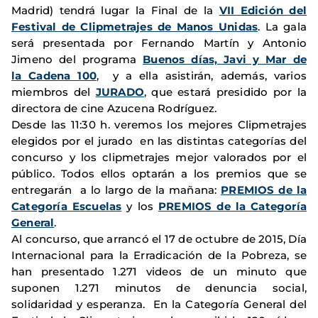
Madrid) tendrá lugar la Final de la
VII Edición del
Festival de Clipmetrajes de Manos Unidas
. La gala
será presentada por Fernando Martín y Antonio
Jimeno del programa
Buenos días, Javi y Mar de
la Cadena 100
, y a ella asistirán, además, varios
miembros del
J
URADO
, que estará presidido por la
directora de cine Azucena Rodríguez.
Desde las 11:30 h. veremos los mejores Clipmetrajes
elegidos por el jurado en las distintas categorías del
concurso y los clipmetrajes mejor valorados por el
público. Todos ellos optarán a los premios que se
entregarán a lo largo de la mañana:
PREMIOS de la
Categoría Escuelas
y los
PREMIOS de la
Categoría
General
.
Al concurso, que arrancó el 17 de octubre de 2015, Día
Internacional para la Erradicación de la Pobreza, se
han presentado 1.271 videos de un minuto que
suponen 1.271 minutos de denuncia social,
solidaridad y esperanza. En la Categoría General del