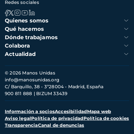
Redes sociales
Navegación
Quienes somos
principal
Qué hacemos
Dónde trabajamos
Colabora
Actualidad
Información
© 2026 Manos Unidas
de
info@manosunidas.org
contacto
C/ Barquillo, 38 - 3º28004 - Madrid, España
900 811 888
BIZUM 33439
Menú
Información a socios
Accesibilidad
Mapa web
secundario
Aviso legal
Política de privacidad
Política de cookies
Transparencia
Canal de denuncias