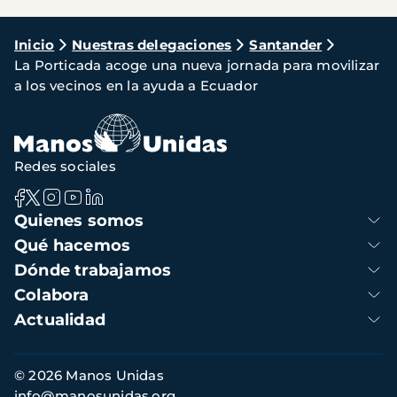
Ruta
Inicio
Nuestras delegaciones
Santander
La Porticada acoge una nueva jornada para movilizar
de
a los vecinos en la ayuda a Ecuador
navegación
Redes sociales
Navegación
Quienes somos
principal
Qué hacemos
Dónde trabajamos
Colabora
Actualidad
Información
© 2026 Manos Unidas
de
info@manosunidas.org