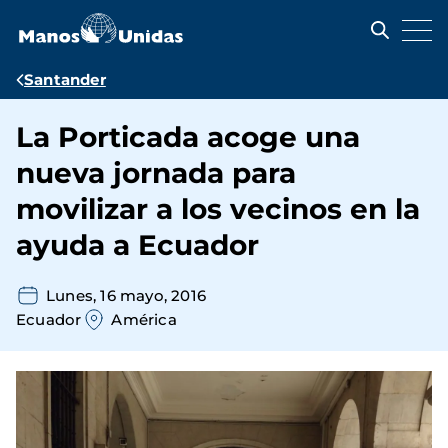
Pasar
al
contenido
principal
Ruta
Santander
de
La Porticada acoge una
navegación
nueva jornada para
movilizar a los vecinos en la
ayuda a Ecuador
Lunes, 16 mayo, 2016
Ecuador
América