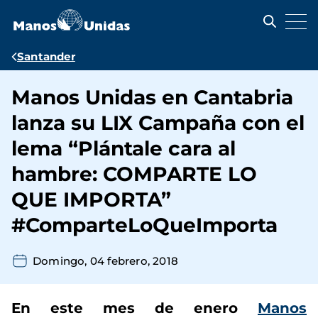
Pasar
al
contenido
principal
Ruta
Santander
de
Manos Unidas en Cantabria
navegación
lanza su LIX Campaña con el
lema “Plántale cara al
hambre: COMPARTE LO
QUE IMPORTA”
#ComparteLoQueImporta
Domingo, 04 febrero, 2018
En este mes de enero
Manos