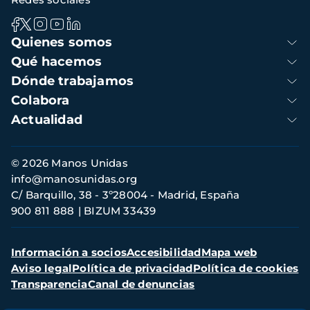
Navegación
Quienes somos
principal
Qué hacemos
Dónde trabajamos
Colabora
Actualidad
Información
© 2026 Manos Unidas
de
info@manosunidas.org
contacto
C/ Barquillo, 38 - 3º28004 - Madrid, España
900 811 888
BIZUM 33439
Menú
Información a socios
Accesibilidad
Mapa web
secundario
Aviso legal
Política de privacidad
Política de cookies
Transparencia
Canal de denuncias