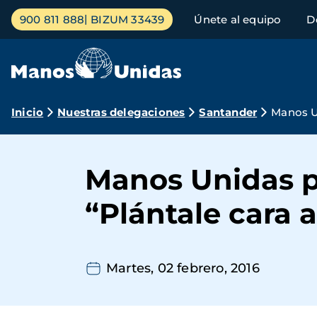
Pasar
Menú
900 811 888
BIZUM 33439
Únete al equipo
D
al
principal
contenido
principal
Ruta
Inicio
Nuestras delegaciones
Santander
Manos U
de
navegación
Manos Unidas p
“Plántale cara 
Martes, 02 febrero, 2016