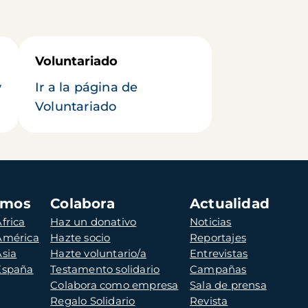
Voluntariado
y
Ir a la página de
Voluntariado
amos
Colabora
Actualidad
frica
Haz un donativo
Noticias
 América
Hazte socio
Reportajes
Asia
Hazte voluntario/a
Entrevistas
 España
Testamento solidario
Campañas
Colabora como empresa
Sala de prensa
Regalo Solidario
Revista