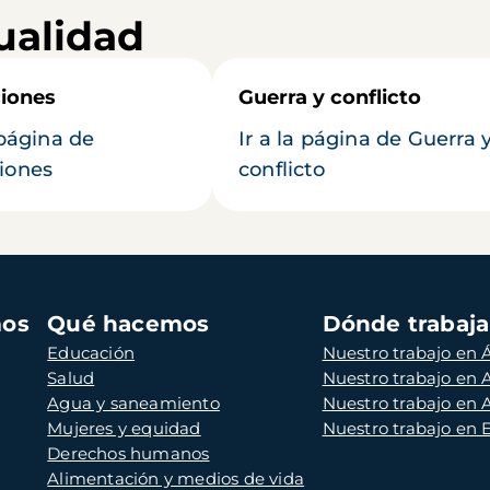
ualidad
iones
Guerra y conflicto
 página de
Ir a la página de Guerra 
iones
conflicto
mos
Qué hacemos
Dónde trabaj
Educación
Nuestro trabajo en Á
Salud
Nuestro trabajo en
Agua y saneamiento
Nuestro trabajo en 
Mujeres y equidad
Nuestro trabajo en
Derechos humanos
Alimentación y medios de vida