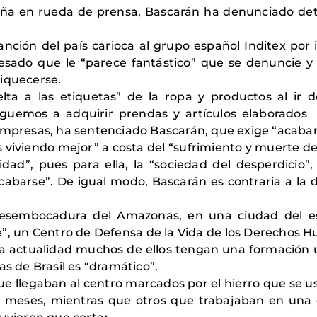
aña en rueda de prensa, Bascarán ha denunciado det
.
sanción del país carioca al grupo español Inditex po
nfesado que le “parece fantástico” que se denuncie 
riquecerse.
lta a las etiquetas” de la ropa y productos al ir 
uemos a adquirir prendas y artículos elaborados d
 empresas, ha sentenciado Bascarán, que exige “acabar
 viviendo mejor” a costa del “sufrimiento y muerte de
ad”, pues para ella, la “sociedad del desperdicio”, 
cabarse”. De igual modo, Bascarán es contraria a l
 desembocadura del Amazonas, en una ciudad del 
”, un Centro de Defensa de la Vida de los Derechos 
la actualidad muchos de ellos tengan una formación u
as de Brasil es “dramático”.
ue llegaban al centro marcados por el hierro que se u
ía meses, mientras que otros que trabajaban en una 