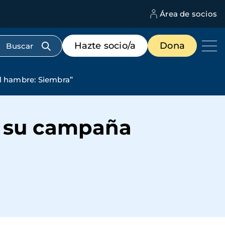
Área de socios
M
d
c
Menú
Hazte socio/a
Dona
d
de
us
destacados
cabecera
l hambre: Siembra”
a su campaña