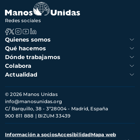
Redes sociales
Navegación
Quienes somos
principal
Qué hacemos
Dónde trabajamos
Colabora
Actualidad
Información
© 2026 Manos Unidas
de
info@manosunidas.org
contacto
C/ Barquillo, 38 - 3º28004 - Madrid, España
900 811 888
BIZUM 33439
Menú
Información a socios
Accesibilidad
Mapa web
secundario