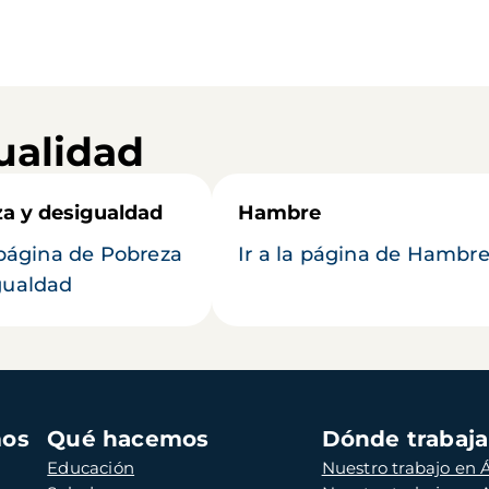
ualidad
a y desigualdad
Hambre
a página de Pobreza
Ir a la página de Hambr
gualdad
mos
Qué hacemos
Dónde trabaj
Educación
Nuestro trabajo en Á