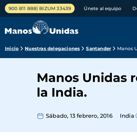
Pasar
Menú
900 811 888
BIZUM 33439
Únete al equipo
D
al
principal
contenido
principal
Ruta
Inicio
Nuestras delegaciones
Santander
Manos Un
de
navegación
Manos Unidas r
la India.
Sábado, 13 febrero, 2016
India