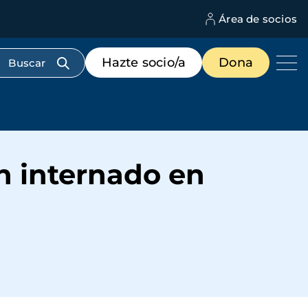
Área de socios
M
d
c
Menú
Hazte socio/a
Dona
d
de
us
destacados
cabecera
n internado en