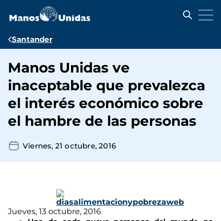
Pasar
al
contenido
principal
Ruta
Santander
de
Manos Unidas ve
navegación
inaceptable que prevalezca
el interés económico sobre
el hambre de las personas
Viernes, 21 octubre, 2016
Jueves, 13 octubre, 2016