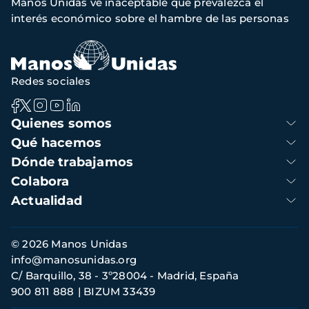
Manos Unidas ve inaceptable que prevalezca el
de
interés económico sobre el hambre de las personas
navegación
Redes sociales
Navegación
Quienes somos
principal
Qué hacemos
Dónde trabajamos
Colabora
Actualidad
Información
© 2026 Manos Unidas
de
info@manosunidas.org
contacto
C/ Barquillo, 38 - 3º28004 - Madrid, España
900 811 888
BIZUM 33439