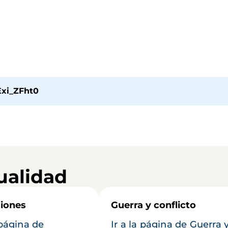
Exi_ZFht0
ualidad
iones
Guerra y conflicto
 página de
Ir a la página de Guerra 