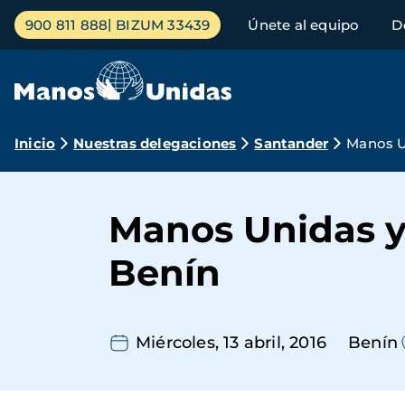
Pasar
Menú
900 811 888
BIZUM 33439
Únete al equipo
D
al
principal
contenido
principal
Ruta
Inicio
Nuestras delegaciones
Santander
Manos U
de
navegación
Manos Unidas 
Benín
Miércoles, 13 abril, 2016
Benín