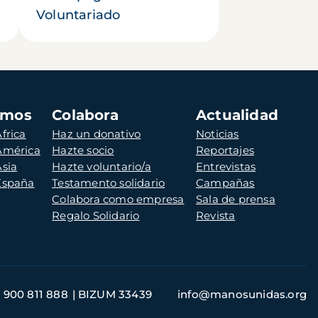
Voluntariado
amos
Colabora
Actualidad
frica
Haz un donativo
Noticias
 América
Hazte socio
Reportajes
Asia
Hazte voluntario/a
Entrevistas
 España
Testamento solidario
Campañas
Colabora como empresa
Sala de prensa
Regalo Solidario
Revista
900 811 888
BIZUM 33439
info@manosunidas.org