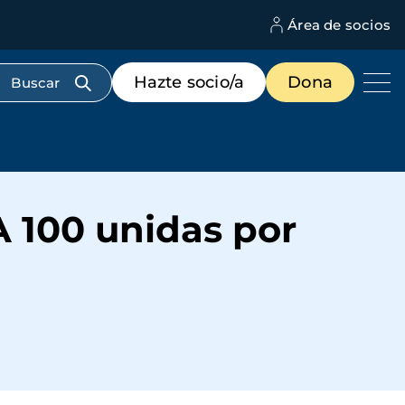
Área de socios
M
d
c
Menú
Hazte socio/a
Dona
d
de
us
destacados
cabecera
100 unidas por