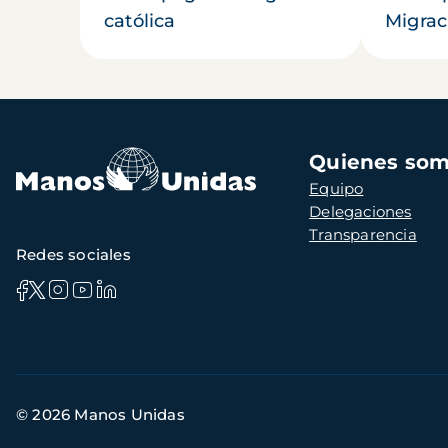
católica
Migrac
Navegación
Quienes so
principal
Equipo
Delegaciones
Transparencia
Redes sociales
Información
© 2026 Manos Unidas
de
contacto