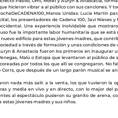
 Efecto Pasillo, Omi, Morat y Auryn & Anastacia, formar
 que hicieron vibrar a al público con sus canciones. Y 
ocheDeCADENA100_Manos Unidas: Lucía Martín para 
ital, los presentadores de Cadena 100, Javi Nieves y
ccidental. Una experiencia inolvidable que mostraro
xpuso fue la importante labor humanitaria que se está 
 nuevo edificio para estas jóvenes madres, que contri
sociedad a través de formación y unas condiciones de 
Auryn & Anastacia fueron los primeros en inaugurar un
 Venegas, Malú o Estopa que levantaron al público de 
readas por todos los que allí se congregaron. No fal
e Corrs, que después de un largo parón musical se an
ron nada más salir a la venta, los que tuvieron la 
ras y media en vivo y en directo, con lo mejor del 
ntes al espectáculo pusieron su granito de arena, co
 estas jóvenes madres y sus niños.