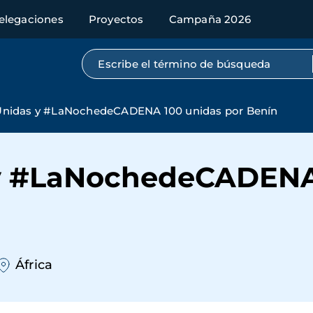
elegaciones
Proyectos
Campaña 2026
Búsqueda por texto completo
nidas y #LaNochedeCADENA 100 unidas por Benín
y #LaNochedeCADENA 
África