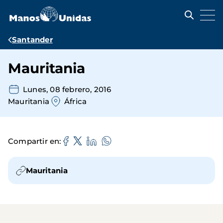
Pasar
al
contenido
principal
Ruta
Santander
de
Mauritania
navegación
Lunes, 08 febrero, 2016
Mauritania
África
Compartir en
Mauritania