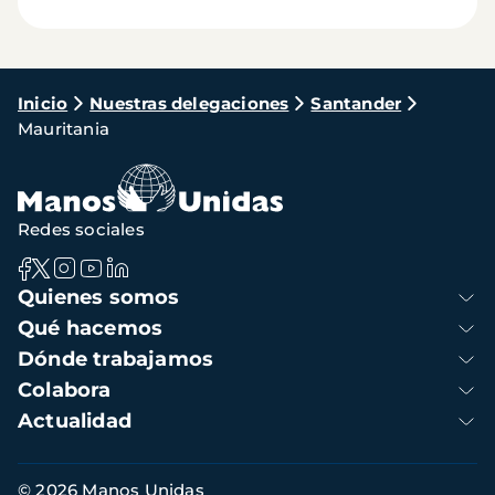
Ruta
Inicio
Nuestras delegaciones
Santander
Mauritania
de
navegación
Redes sociales
Navegación
Quienes somos
principal
Qué hacemos
Dónde trabajamos
Colabora
Actualidad
Información
© 2026 Manos Unidas