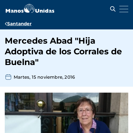
Pasar
al
contenido
principal
Ruta
Santander
de
Mercedes Abad "Hija
navegación
Adoptiva de los Corrales de
Buelna"
Martes, 15 noviembre, 2016