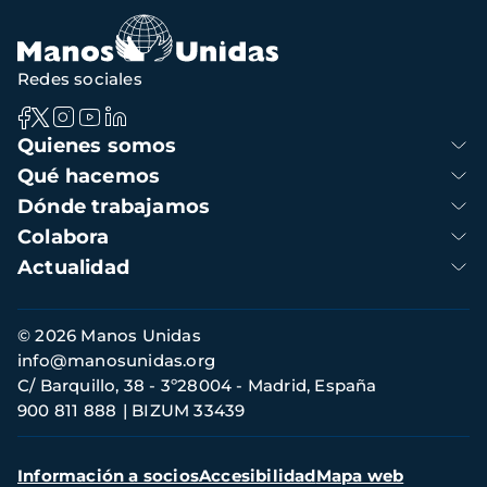
Redes sociales
Navegación
Quienes somos
principal
Qué hacemos
Dónde trabajamos
Colabora
Actualidad
Información
© 2026 Manos Unidas
de
info@manosunidas.org
contacto
C/ Barquillo, 38 - 3º28004 - Madrid, España
900 811 888
BIZUM 33439
Menú
Información a socios
Accesibilidad
Mapa web