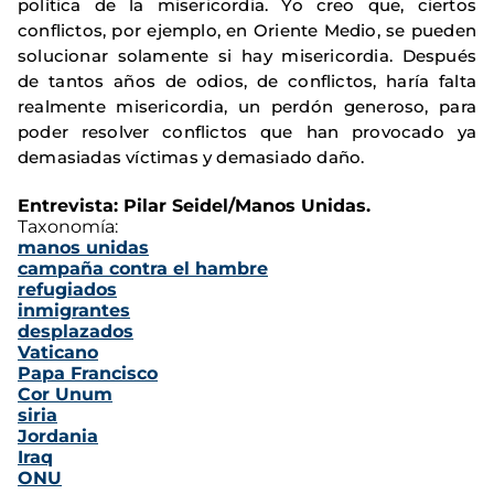
política de la misericordia. Yo creo que, ciertos
conflictos, por ejemplo, en Oriente Medio, se pueden
solucionar solamente si hay misericordia. Después
de tantos años de odios, de conflictos, haría falta
realmente misericordia, un perdón generoso, para
poder resolver conflictos que han provocado ya
demasiadas víctimas y demasiado daño.
Entrevista: Pilar Seidel/Manos Unidas.
Taxonomía:
manos unidas
campaña contra el hambre
refugiados
inmigrantes
desplazados
Vaticano
Papa Francisco
Cor Unum
siria
Jordania
Iraq
ONU