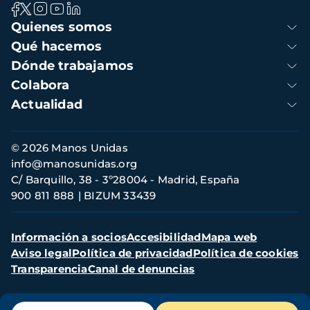
Navegación
Quienes somos
principal
Qué hacemos
Dónde trabajamos
Colabora
Actualidad
Información
© 2026 Manos Unidas
de
info@manosunidas.org
contacto
C/ Barquillo, 38 - 3º28004 - Madrid, España
900 811 888
BIZUM 33439
Menú
Información a socios
Accesibilidad
Mapa web
secundario
Aviso legal
Política de privacidad
Política de cookies
Transparencia
Canal de denuncias
Menú