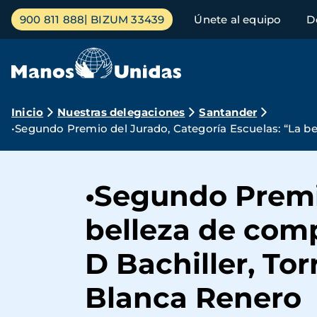
Pasar
Menú
900 811 888
BIZUM 33439
Únete al equipo
D
al
principal
contenido
principal
Ruta
Inicio
Nuestras delegaciones
Santander
•Segundo Premio del Jurado, Categoría Escuelas: “La bel
de
navegación
•Segundo Premio
belleza de comp
D Bachiller, Tor
Blanca Renero