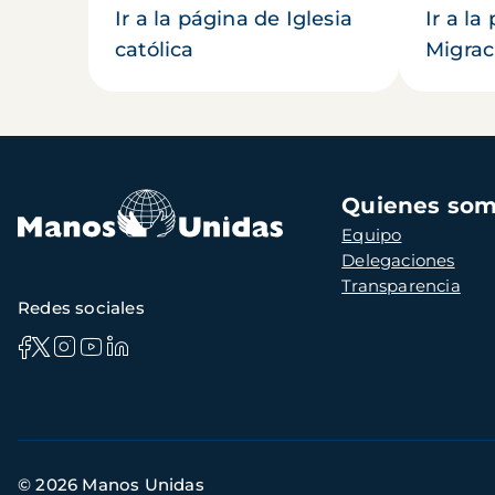
Ir a la página de Iglesia
Ir a la
católica
Migrac
Navegación
Quienes so
principal
Equipo
Delegaciones
Transparencia
Redes sociales
Información
© 2026 Manos Unidas
de