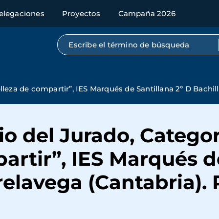
elegaciones
Proyectos
Campaña 2026
Búsqueda por texto completo
leza de compartir”, IES Marqués de Santillana 2º D Bachill
 del Jurado, Categor
artir”, IES Marqués de
relavega (Cantabria). 