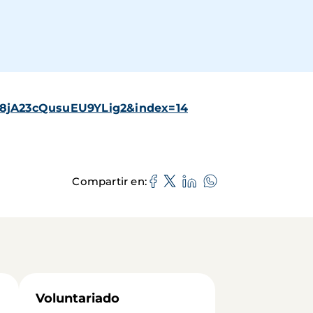
r8jA23cQusuEU9YLig2&index=14
Compartir en
Voluntariado