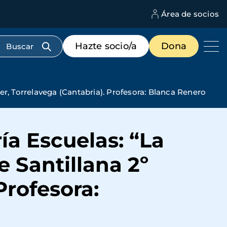
Área de socios
M
d
c
Menú
Hazte socio/a
Dona
d
de
us
destacados
cabecera
er, Torrelavega (Cantabria). Profesora: Blanca Renero
ía Escuelas: “La
 Santillana 2º
Profesora: