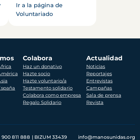
y
Ir a la página de
Voluntariado
amos
Colabora
Actualidad
frica
Haz un donativo
Noticias
 América
Hazte socio
Reportajes
Asia
Hazte voluntario/a
Entrevistas
 España
Testamento solidario
Campañas
Colabora como empresa
Sala de prensa
Regalo Solidario
Revista
900 811 888
BIZUM 33439
info@manosunidas.org