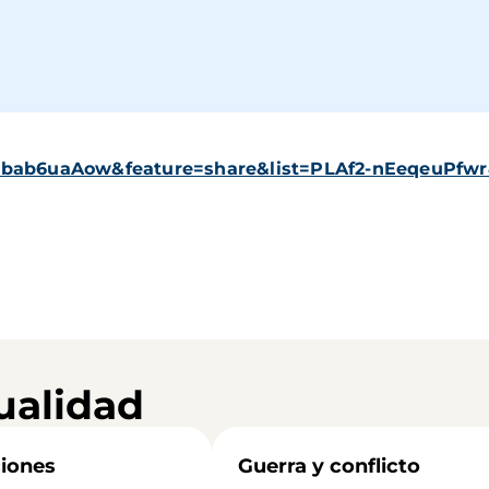
zbab6uaAow&feature=share&list=PLAf2-nEeqeuPfw
ualidad
iones
Guerra y conflicto