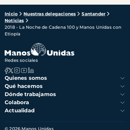
Ruta
Inicio
Nuestras delegaciones
Santander
Noticias
de
2018 - La Noche de Cadena 100 y Manos Unidas con
navegación
Etiopía
Redes sociales
Navegación
Quienes somos
principal
Qué hacemos
Dónde trabajamos
Colabora
Actualidad
Información
© 2026 Manos Unidas