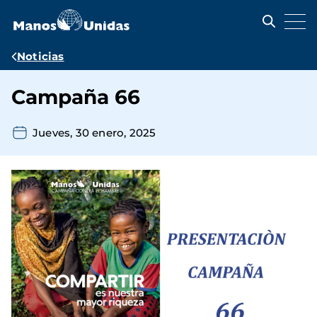
Pasar
al
contenido
principal
Ruta
Noticias
de
Campaña 66
navegación
Jueves, 30 enero, 2025