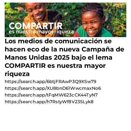
Los medios de comunicación se
hacen eco de la nueva Campaña de
Manos Unidas 2025 bajo el lema
COMPARTIR es nuestra mayor
riqueza
https://search.app/6btjFRAwP3Q9XSw79
https://search.app/XU8bnD61WwcmaxNo6
https://search.app/tFqMW623cCK44TyN7
https://search.app/h7RstyWf8V235Lyk8