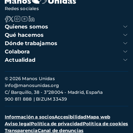
Redes sociales
Navegación
Quienes somos
principal
Qué hacemos
Dónde trabajamos
Colabora
Actualidad
Información
© 2026 Manos Unidas
de
info@manosunidas.org
contacto
C/ Barquillo, 38 - 3º28004 - Madrid, España
900 811 888
BIZUM 33439
Menú
Información a socios
Accesibilidad
Mapa web
secundario
Aviso legal
Política de privacidad
Política de cookies
Transparencia
Canal de denuncias