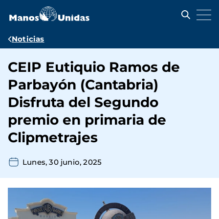
Pasar
al
contenido
principal
Ruta
Noticias
de
CEIP Eutiquio Ramos de
navegación
Parbayón (Cantabria)
Disfruta del Segundo
premio en primaria de
Clipmetrajes
Lunes, 30 junio, 2025