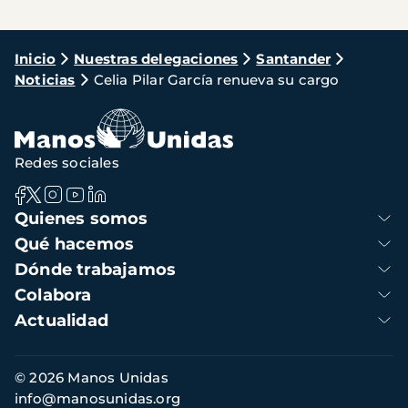
Ruta
Inicio
Nuestras delegaciones
Santander
Noticias
Celia Pilar García renueva su cargo
de
navegación
Redes sociales
Navegación
Quienes somos
principal
Qué hacemos
Dónde trabajamos
Colabora
Actualidad
Información
© 2026 Manos Unidas
de
info@manosunidas.org