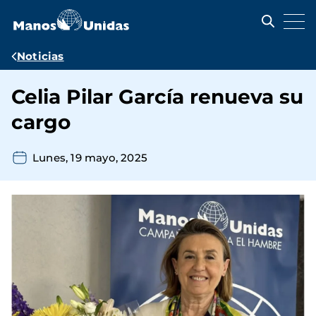
Pasar
al
contenido
principal
Ruta
Noticias
de
Celia Pilar García renueva su
navegación
cargo
Lunes, 19 mayo, 2025