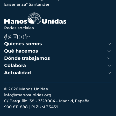
navegación
Enseñanza” Santander
Redes sociales
Navegación
Quienes somos
principal
Qué hacemos
Dónde trabajamos
Colabora
Actualidad
Información
© 2026 Manos Unidas
de
info@manosunidas.org
contacto
C/ Barquillo, 38 - 3º28004 - Madrid, España
900 811 888
BIZUM 33439