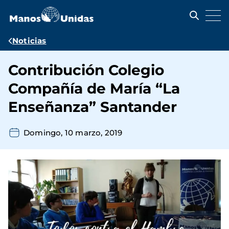
Pasar
al
contenido
principal
Ruta
Noticias
de
Contribución Colegio
navegación
Compañía de María “La
Enseñanza” Santander
Domingo, 10 marzo, 2019