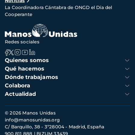
Noticias
de
La Coordinadora Cántabra de ONGD el Día del
navegación
Cooperante
Redes sociales
Navegación
Quienes somos
principal
Qué hacemos
Dónde trabajamos
Colabora
Actualidad
Información
© 2026 Manos Unidas
de
info@manosunidas.org
contacto
C/ Barquillo, 38 - 3º28004 - Madrid, España
900 811 888
BIZUM 33439