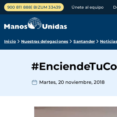
Pasar
Menú
900 811 888
BIZUM 33439
Únete al equipo
D
al
principal
contenido
principal
Ruta
Inicio
Nuestras delegaciones
Santander
Noticia
de
navegación
#EnciendeTuCo
Martes, 20 noviembre, 2018