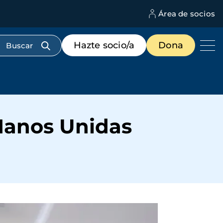
Área de socios
M
d
c
Menú
Hazte socio/a
Dona
d
de
us
destacados
cabecera
anos Unidas