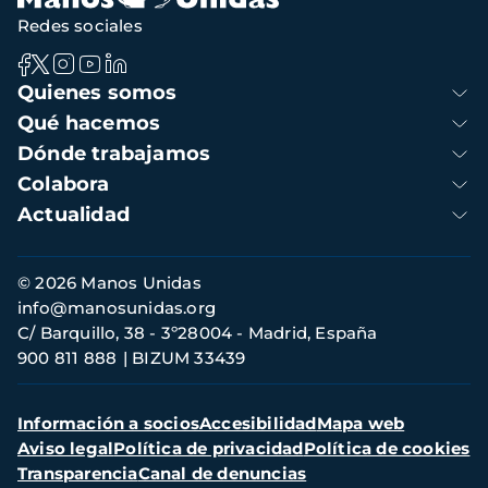
Redes sociales
Navegación
Quienes somos
principal
Qué hacemos
Dónde trabajamos
Colabora
Actualidad
Información
© 2026 Manos Unidas
de
info@manosunidas.org
contacto
C/ Barquillo, 38 - 3º28004 - Madrid, España
900 811 888
BIZUM 33439
Menú
Información a socios
Accesibilidad
Mapa web
secundario
Aviso legal
Política de privacidad
Política de cookies
Transparencia
Canal de denuncias