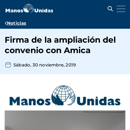
Pasar
al
contenido
principal
Ruta
Noticias
de
Firma de la ampliación del
navegación
convenio con Amica
Sábado, 30 noviembre, 2019