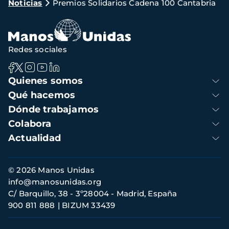
Noticias
Premios Solidarios Cadena 100 Cantabria
de
navegación
Redes sociales
Navegación
Quienes somos
principal
Qué hacemos
Dónde trabajamos
Colabora
Actualidad
Información
© 2026 Manos Unidas
de
info@manosunidas.org
contacto
C/ Barquillo, 38 - 3º28004 - Madrid, España
900 811 888
BIZUM 33439