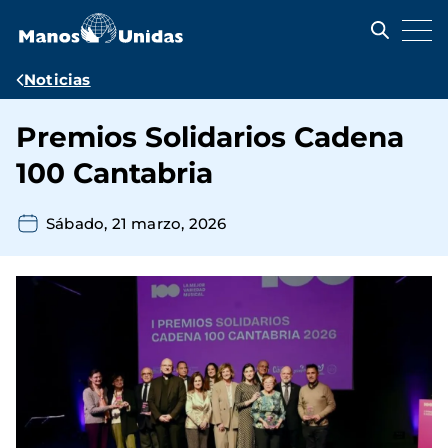
Pasar
al
contenido
principal
Ruta
Noticias
de
Premios Solidarios Cadena
navegación
100 Cantabria
Sábado, 21 marzo, 2026