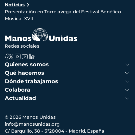
Noticias
de
Presentación en Torrelavega del Festival Benéfico
navegación
Musical XVII
Redes sociales
Navegación
Quienes somos
principal
Qué hacemos
Dónde trabajamos
Colabora
Actualidad
Información
© 2026 Manos Unidas
de
info@manosunidas.org
contacto
C/ Barquillo, 38 - 3º28004 - Madrid, España