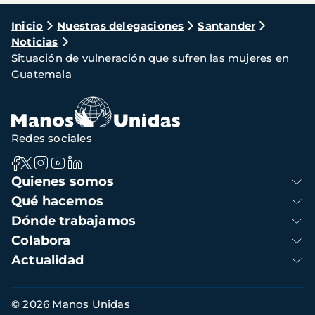
Ruta
Inicio
Nuestras delegaciones
Santander
Noticias
de
Situación de vulneración que sufren las mujeres en
navegación
Guatemala
Redes sociales
Navegación
Quienes somos
principal
Qué hacemos
Dónde trabajamos
Colabora
Actualidad
Información
© 2026 Manos Unidas