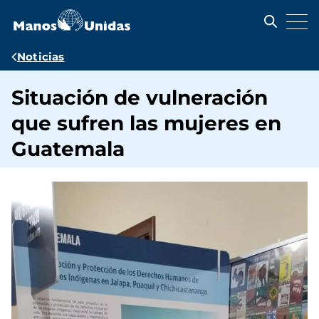
Pasar
al
contenido
principal
Ruta
Noticias
de
Situación de vulneración
navegación
que sufren las mujeres en
Guatemala