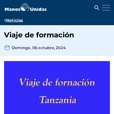
Pasar
al
contenido
principal
Ruta
Noticias
de
Viaje de formación
navegación
Domingo, 06 octubre, 2024