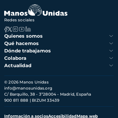
navegación
Redes sociales
Navegación
Quienes somos
principal
Qué hacemos
Dónde trabajamos
Colabora
Actualidad
Información
© 2026 Manos Unidas
de
info@manosunidas.org
contacto
C/ Barquillo, 38 - 3º28004 - Madrid, España
900 811 888
BIZUM 33439
Menú
Información a socios
Accesibilidad
Mapa web